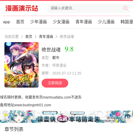
app
首页
少年漫画
少女漫画
青年漫画
少儿漫画
韩国漫
当前位置
首页
青年漫画
绝世战魂
9.8
绝世战魂
类型：
都市
作者：传奇漫业
更新：2025-07-13 11:35
立即阅读
第737话 太古禁忌
域名随时更换，收藏发布页manhuafabu.com不迷失
备用地址www.budingmh01.com
章节列表