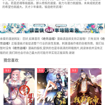
十品。若是武魂等级越高，那么修炼的速度、能力与潜力就越强，未来成就武者
第45话 前往宗门
第46话 打赌
第47话 天生武痴
第48话 万象大比
的希望也就越大。天才少年秦南，锻造绝世武魂！
第49话 天才汇聚
第50话 树敌
第51话 强势登场
第52话 长老降临
第53话 功法殿
第54话 斗武
第55话 打脸
第56话 石头碎了
第57话 紫龙赤牙令
第58话 飞空刀法
第59话 刀意圆满
第60话 莫厉的诡计
亲爱的漫迷网友：您好,如果喜欢
《绝世战魂》
漫画请选择支持正版哦！只有支持
《绝
第61话 战神之瞳
第62话 万象大比开始
第63话 紫焰花
第64话 十大天才
世战魂》
正版漫画才能促进整个行业的良性发展，刺激漫画作者的创者热情，我们站
第65话 独战王猛
第66话 三瓣金莲
第67话 楚韵登场
第68话 连破两境
暂时没有
《绝世战魂》
漫画的版权,提供的也是非高清的转载图片,阅读体验并没有正
版的好,我们网也会尽自己最大的可能尽早实现正版采购.谢谢
第69话 人器合一
第70话 人魂合一
第71话 入微之境
第72话 神秘老者
猜您喜欢
第73话 紫海满月石
第74话 聚天一击
第75话 群雄汇聚
第76话 全场焦点
9.8
9.8
9.8
第77话 地图开启
第78话 乱心古竹林
第79话 武道之心
第80话 双雄争锋
第81话 千夫所指
第82话 接连打脸
第83话 霸气君临
第84话 杀机到来
第85话 挑战林子萧
第86话 大战开始
第87话 宿命对决
第88话 击败！
第89话 笑傲全场
第90话 冷嘲热讽
第91话 宗门豪赌
第92话 林子萧死了