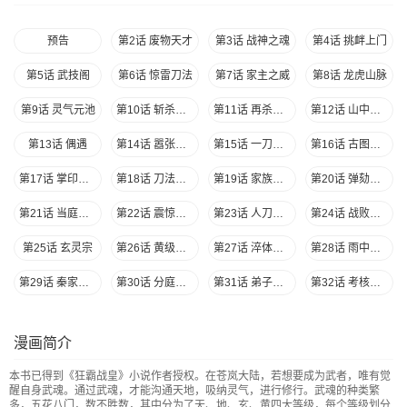
预告
第2话 废物天才
第3话 战神之魂
第4话 挑衅上门
第5话 武技阁
第6话 惊雷刀法
第7话 家主之威
第8话 龙虎山脉
第9话 灵气元池
第10话 斩杀秦枭
第11话 再杀秦玉
第12话 山中历练
第13话 偶遇
第14话 嚣张跋扈
第15话 一刀击破
第16话 古图密藏
第17话 掌印玄机
第18话 刀法进阶
第19话 家族会议
第20话 弹劾家主
第21话 当庭对峙
第22话 震惊家族
第23话 人刀合一
第24话 战败天才
第25话 玄灵宗
第26话 黄级八品
第27话 淬体五重
第28话 雨中起刀意
第29话 秦家名单
第30话 分庭抗礼
第31话 弟子招收
第32话 考核开始
第33话 初战秦海
第34话 方如龙
第35话 嚣张霸道
第36话 强势偏袒
漫画简介
第37话 杀无赦
第38话 武魂考核
第39话 秦家溃败
第40话 且慢
本书已得到《狂霸战皇》小说作者授权。在苍岚大陆，若想要成为武者，唯有觉
第41话 展现武魂
第42话 黄光汹涌
第43话 扭转大局
第44话 萧轻雪的疑惑
醒自身武魂。通过武魂，才能沟通天地，吸纳灵气，进行修行。武魂的种类繁
多，五花八门，数不胜数，其中分为了天、地、玄、黄四大等级，每个等级划分