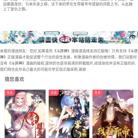
迫暴露身份，引来杀身之祸，活下来的李长生带着爷爷遗留的厌胜之书，从此踏
纳音十二运（上）
纳音十二运（下）
凶鸟焚巢
羊璽
上了复仇之路。
枭神
败退天罗
龙火转生
师煞
飞虎将军蟾
败骨横生
白厌之书
彭祖宴
祝寿碗
永州三傀
斩乌龙
披九天
亲爱的漫迷网友：您好,如果喜欢
《斗厌神》
漫画请选择支持正版哦！只有支持
《斗厌
雷公照（上）
雷公照（下）
张君命（上）
张君命（下）
神》
正版漫画才能促进整个行业的良性发展，刺激漫画作者的创者热情，我们站暂时
撞师
吞金乌（上）
吞金乌（下）
烟袋锅子
没有
《斗厌神》
漫画的版权,提供的也是非高清的转载图片,阅读体验并没有正版的好,
我们网也会尽自己最大的可能尽早实现正版采购.谢谢
蛇神庙（上）
蛇神庙（中）
蛇神庙（下）
狗宝
猜您喜欢
转小米
哭呜，哭呜！
昴日星官
怪鸮
9.8
9.8
9.8
夜猫子之眼
双校桥
打拾寻人
打拾寻人（下）
元尘宫
傀崽岭
地之血
锁魂绕（上）
锁魂绕（下）
火眼貔貅
金三寸
四仙拱寿
四仙拱寿（下）
钉头钉尾
钉头钉尾（下）
魆