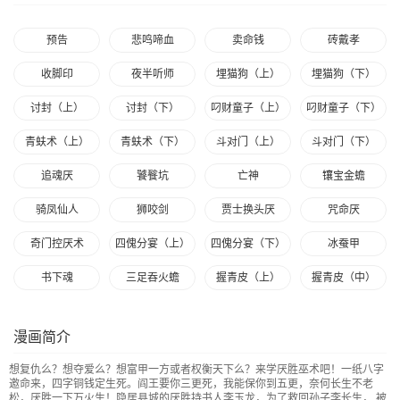
预告
悲鸣啼血
卖命钱
砖戴孝
收脚印
夜半听师
埋猫狗（上）
埋猫狗（下）
讨封（上）
讨封（下）
叼财童子（上）
叼财童子（下）
青蚨术（上）
青蚨术（下）
斗对门（上）
斗对门（下）
追魂厌
饕餮坑
亡神
镶宝金蟾
骑凤仙人
狮咬剑
贾士换头厌
咒命厌
奇门控厌术
四傀分宴（上）
四傀分宴（下）
冰蚕甲
书下魂
三足吞火蟾
握青皮（上）
握青皮（中）
纵横四海（上）
纵横四海（下）
白眼少年
蛇吞蟾
漫画简介
金蟾衣
害红眼
千秋万岁
丧门吊客（下）
想复仇么？想夺爱么？想富甲一方或者权衡天下么？来学厌胜巫术吧！一纸八字
拉胡天神
丧门吊客（上）
白厌太岁（上）
白厌太岁（下）
邀命来，四字铜钱定生死。阎王要你三更死，我能保你到五更，奈何长生不老
松，厌胜一下万火生！隐居县城的厌胜持书人李玉龙，为了救回孙子李长生， 被