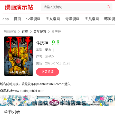
app
首页
少年漫画
少女漫画
青年漫画
少儿漫画
韩国漫
当前位置
首页
青年漫画
斗厌神
9.8
斗厌神
类型：
都市
作者：痞子赵
更新：2025-07-13 11:28
立即阅读
第244回 请雨土人
域名随时更换，收藏发布页manhuafabu.com不迷失
备用地址www.budingmh01.com
章节列表