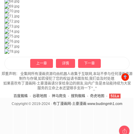
上一章
详情
下一章
郑重声明：
全集网所有漫画资源均由机器人收集于互联网,本站不参与任何漫画资源
制作与存储,如若侵犯了您的权益请书面告知,我们会及时处理.
如果喜欢布丁漫画网-土豪漫画请分享给身边的朋友,站内广告是本站能持续为大家
服务的立命之本还望顺手支持一下^_^
百度蜘蛛
-
谷歌地图
-
神马爬虫
-
搜狗蜘蛛
-
奇虎地图
-
51La
Copyright © 2019-2024 ·
布丁漫画网-土豪漫画 www.budingmh1.com