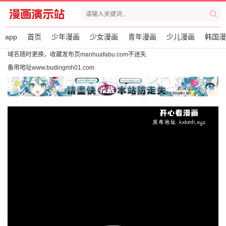
app
首页
少年漫画
少女漫画
青年漫画
少儿漫画
韩国漫
域名随时更换，收藏发布页manhuafabu.com不迷失
备用地址www.budingmh01.com